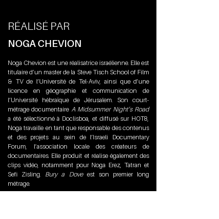
RÉALISÉ PAR
NOGA CHEVION
Noga Chevion est une réalisatrice israélienne. Elle est
titulaire d’un master de la Steve Tisch School of Film
& TV de l’Université de Tel-Aviv, ainsi que d’une
licence en géographie et communication de
l’Université hébraïque de Jérusalem. Son court-
métrage documentaire
A Midsummer Night’s Road
a été sélectionné à Doclisboa, et diffusé sur HOT8,
Noga travaille en tant que responsable des contenus
et des projets au sein de l’Israeli Documentary
Forum, l’association locale des créateurs de
documentaires. Elle produit et réalise également des
clips vidéo, notamment pour Noga Erez, Tatran et
Sefi Zisling.
Bury a Dove
est son premier long
métrage.