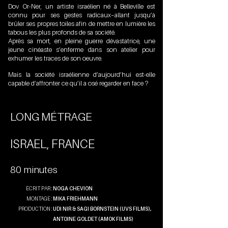
Dov Or-Ner, un artiste israélien né à Belleville est
connu pour ses gestes radicaux–allant jusqu’à
brûler ses propres toiles afin de mettre en lumière les
tabous les plus profonds de sa société.
Après sa mort, en pleine guerre dévastatrice, une
jeune cinéaste s’enferme dans son atelier pour
exhumer les traces de son oeuvre.
Mais la société israélienne d’aujourd’hui est-elle
capable d’affronter ce qu’il a osé regarder en face ?
LONG MÉTRAGE
ISRAEL, FRANCE
80 minutes
ÉCRIT PAR :
NOGA CHEVION
MONTAGE :
MIKA FRIEHMANN
PRODUCTION :
UDI NIR & SAGI BORNSTEIN (UVS FILMS),
ANTOINE GOLDET (AMOK FILMS)